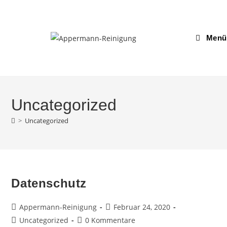
Zum
Inhalt
springen
Menü
Uncategorized
>
Uncategorized
Datenschutz
Beitrags-
Beitrag
Appermann-Reinigung
Februar 24, 2020
Autor:
veröffentlicht:
Beitrags-
Beitrags-
Uncategorized
0 Kommentare