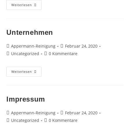
Kontakt
Weiterlesen
Unternehmen
Beitrags-
Beitrag
Appermann-Reinigung
Februar 24, 2020
Autor:
veröffentlicht:
Beitrags-
Beitrags-
Uncategorized
0 Kommentare
Kategorie:
Kommentare:
Unternehmen
Weiterlesen
Impressum
Beitrags-
Beitrag
Appermann-Reinigung
Februar 24, 2020
Autor:
veröffentlicht:
Beitrags-
Beitrags-
Uncategorized
0 Kommentare
Kategorie:
Kommentare: