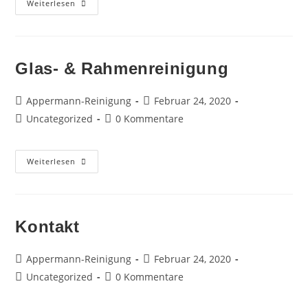
Winterdienst
Weiterlesen
Glas- & Rahmenreinigung
Beitrags-
Beitrag
Appermann-Reinigung
Februar 24, 2020
Autor:
veröffentlicht:
Beitrags-
Beitrags-
Uncategorized
0 Kommentare
Kategorie:
Kommentare:
Glas-
Weiterlesen
&
Rahmenreinigung
Kontakt
Beitrags-
Beitrag
Appermann-Reinigung
Februar 24, 2020
Autor:
veröffentlicht:
Beitrags-
Beitrags-
Uncategorized
0 Kommentare
Kategorie:
Kommentare: