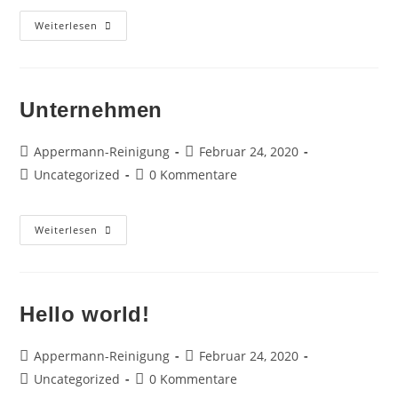
Impressum
Weiterlesen
Unternehmen
Beitrags-
Beitrag
Appermann-Reinigung
Februar 24, 2020
Autor:
veröffentlicht:
Beitrags-
Beitrags-
Uncategorized
0 Kommentare
Kategorie:
Kommentare:
Unternehmen
Weiterlesen
Hello world!
Beitrags-
Beitrag
Appermann-Reinigung
Februar 24, 2020
Autor:
veröffentlicht:
Beitrags-
Beitrags-
Uncategorized
0 Kommentare
Kategorie:
Kommentare: