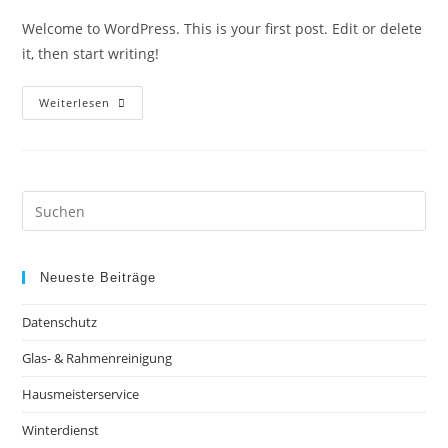
Welcome to WordPress. This is your first post. Edit or delete
it, then start writing!
Hello
Weiterlesen
World!
Pre
Es
to
clo
Neueste Beiträge
the
Datenschutz
sea
pan
Glas- & Rahmenreinigung
Hausmeisterservice
Winterdienst