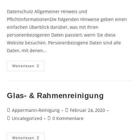
Kategorie:
Kommentare:
Datenschutz Allgemeiner Hinweis und
PflichtinformationenDie folgenden Hinweise geben einen
einfachen Überblick darüber, was mit Ihren
personenbezogenen Daten passiert, wenn Sie diese
Website besuchen. Personenbezogene Daten sind alle
Daten, mit denen…
Datenschutz
Weiterlesen
Glas- & Rahmenreinigung
Beitrags-
Beitrag
Appermann-Reinigung
Februar 24, 2020
Autor:
veröffentlicht:
Beitrags-
Beitrags-
Uncategorized
0 Kommentare
Kategorie:
Kommentare:
Glas-
Weiterlesen