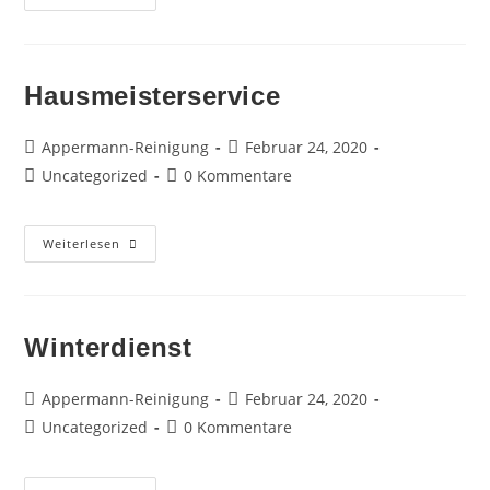
&
Rahmenreinigung
Hausmeisterservice
Beitrags-
Beitrag
Appermann-Reinigung
Februar 24, 2020
Autor:
veröffentlicht:
Beitrags-
Beitrags-
Uncategorized
0 Kommentare
Kategorie:
Kommentare:
Hausmeisterservice
Weiterlesen
Winterdienst
Beitrags-
Beitrag
Appermann-Reinigung
Februar 24, 2020
Autor:
veröffentlicht:
Beitrags-
Beitrags-
Uncategorized
0 Kommentare
Kategorie:
Kommentare: