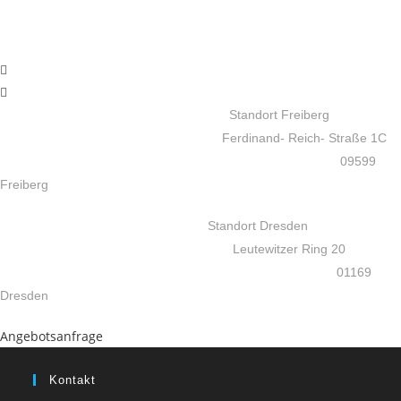
Standort Freiberg
Ferdinand- Reich- Straße 1C
09599
Freiberg
Standort Dresden
Leutewitzer Ring 20
01169
Dresden
Angebotsanfrage
Kontakt