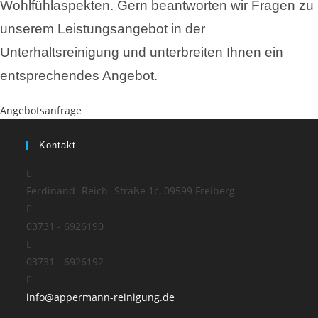
Wohlfühlaspekten. Gern beantworten wir Fragen zu
unserem Leistungsangebot in der
Unterhaltsreinigung und unterbreiten Ihnen ein
entsprechendes Angebot.
Angebotsanfrage
Kontakt
Ferdinand- Reich- Straße 1c, 09599 Freiberg
03731 - 6926190
03731 - 6926192
Opens
info@appermann-reinigung.de
in