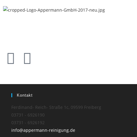
Kontakt
Ferdinand- Reich- Straße 1c, 09599 Freiberg
03731 - 6926190
03731 - 6926192
info@appermann-reinigung.de